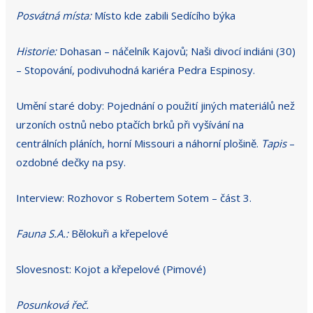
Posvátná místa:
Místo kde zabili Sedícího býka
Historie:
Dohasan – náčelník Kajovů; Naši divocí indiáni (30)
– Stopování, podivuhodná kariéra Pedra Espinosy.
Umění staré doby: Pojednání o použití jiných materiálů než
urzoních ostnů nebo ptačích brků při vyšívání na
centrálních pláních, horní Missouri a náhorní plošině.
Tapis
–
ozdobné dečky na psy.
Interview: Rozhovor s Robertem Sotem – část 3.
Fauna S.A.:
Bělokuři a křepelové
Slovesnost: Kojot a křepelové (Pimové)
Posunková řeč.