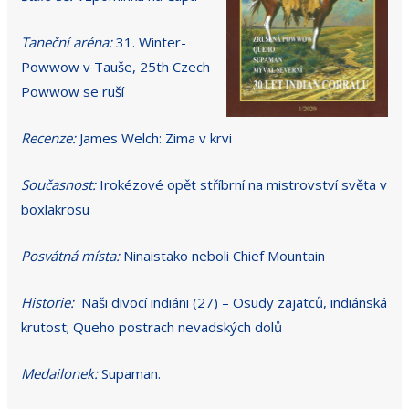
Taneční aréna:
31. Winter-
Powwow v Tauše, 25th Czech
Powwow se ruší
Recenze:
James Welch: Zima v krvi
Současnost:
Irokézové opět stříbrní na mistrovství světa v
boxlakrosu
Posvátná místa:
Ninaistako neboli Chief Mountain
Historie:
Naši divocí indiáni (27) – Osudy zajatců, indiánská
krutost; Queho postrach nevadských dolů
Medailonek:
Supaman.