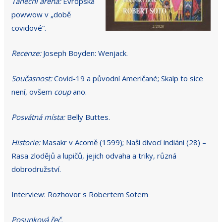
Taneční aréna:
Evropská
powwow v „době
covidové“.
Recenze:
Joseph Boyden: Wenjack.
Současnost:
Covid-19 a původní Američané; Skalp to sice
není, ovšem
coup
ano.
Posvátná místa:
Belly Buttes.
Historie:
Masakr v Acomě (1599); Naši divocí indiáni (28) –
Rasa zlodějů a lupičů, jejich odvaha a triky, různá
dobrodružství.
Interview: Rozhovor s Robertem Sotem
Posunková řeč.